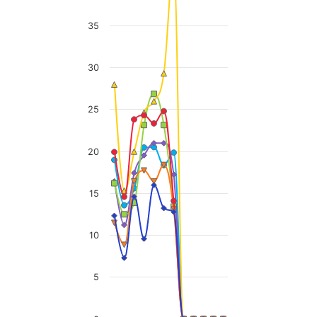
The chart has 1 Y axis displaying values. Data range
35
30
25
20
15
10
5