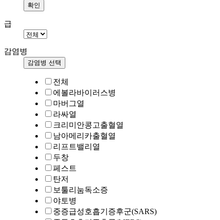
급
감염병
감염병 선택
전체
에볼라바이러스병
마버그열
라싸열
크리미안콩고출혈열
남아메리카출혈열
리프트밸리열
두창
페스트
탄저
보툴리눔독소증
야토병
중증급성호흡기증후군(SARS)