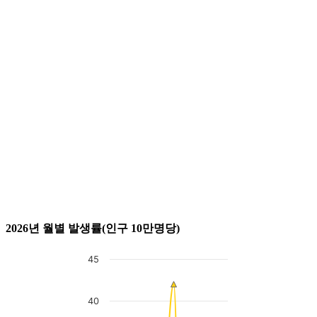
2026년 월별 발생률(인구 10만명당)
45
Chart
Line chart with 7 lines.
40
The chart has 1 X axis displaying categories.