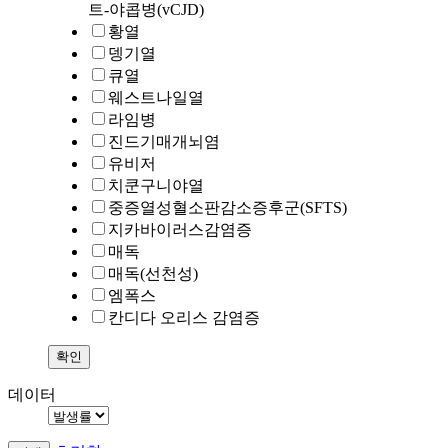
트-야콥병(vCJD)
황열
뎅기열
큐열
웨스트나일열
라임병
진드기매개뇌염
유비저
치쿤구니야열
중증열성혈소판감소증후군(SFTS)
지카바이러스감염증
매독
매독(선천성)
엠폭스
칸디다 오리스 감염증
데이터