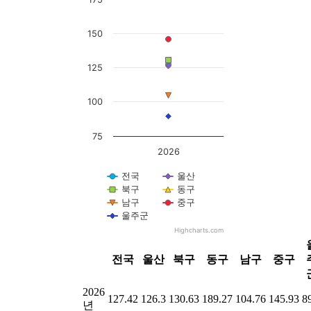
Line chart with 7 lines.
The chart has 1 X axis displaying categories.
The chart has 1 Y axis displaying values. Data range
150
125
100
75
2026
전국
울산
북구
동구
남구
중구
울주군
Highcharts.com
End of interactive chart.
전국
울산
북구
동구
남구
중구
2026
127.42
126.3
130.63
189.27
104.76
145.93
8
년