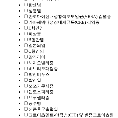
한센병
성홍열
반코마이신내성황색포도알균(VRSA) 감염증
카바페넴내성장내세균목(CRE) 감염증
E형간염
파상풍
B형간염
일본뇌염
C형간염
말라리아
레지오넬라증
비브리오패혈증
발진티푸스
발진열
쯔쯔가무시증
렙토스피라증
브루셀라증
공수병
신증후군출혈열
크로이츠펠트-야콥병(CJD) 및 변종크로이츠펠