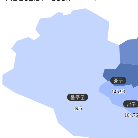
중구
145.93
울주군
남구
89.5
104.76