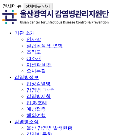
전체메뉴
전체메뉴 닫기
기관 소개
인사말
설립목적 및 연혁
조직도
CI소개
미션과 비전
오시는길
감염병정보
법정감염병
감염병 ㄱ~ㅎ
감염병지침
법령/조례
예방접종
해외여행
감염병소식
울산 감염병 발생현황
감염병 동향