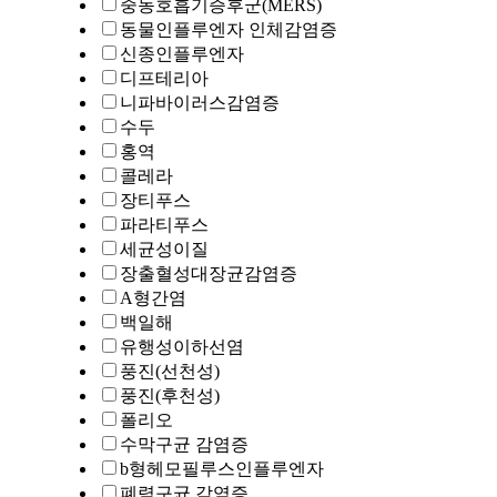
중동호흡기증후군(MERS)
동물인플루엔자 인체감염증
신종인플루엔자
디프테리아
니파바이러스감염증
수두
홍역
콜레라
장티푸스
파라티푸스
세균성이질
장출혈성대장균감염증
A형간염
백일해
유행성이하선염
풍진(선천성)
풍진(후천성)
폴리오
수막구균 감염증
b형헤모필루스인플루엔자
폐렴구균 감염증