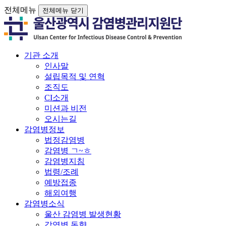
전체메뉴
전체메뉴 닫기
기관 소개
인사말
설립목적 및 연혁
조직도
CI소개
미션과 비전
오시는길
감염병정보
법정감염병
감염병 ㄱ~ㅎ
감염병지침
법령/조례
예방접종
해외여행
감염병소식
울산 감염병 발생현황
감염병 동향