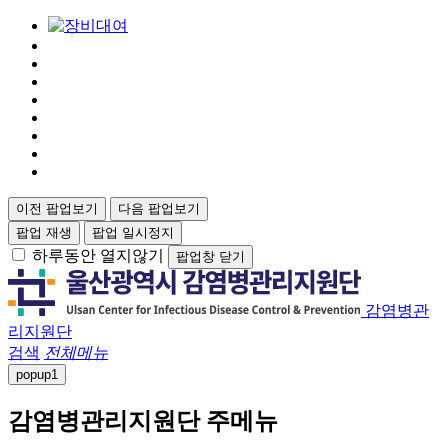
이전 팝업보기
다음 팝업보기
팝업 재생
팝업 일시정지
하루동안 열지않기
팝업창 닫기
감염병관
리지원단
검색
전체메뉴
popup
1
감염병관리지원단 주메뉴