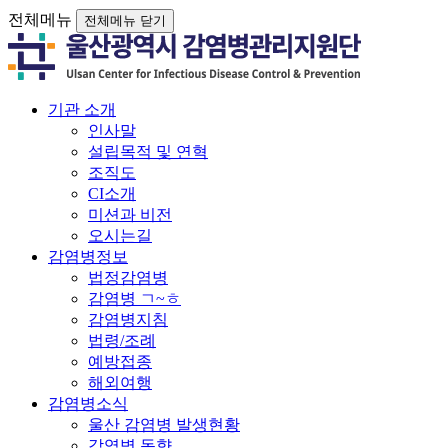
전체메뉴
전체메뉴 닫기
기관 소개
인사말
설립목적 및 연혁
조직도
CI소개
미션과 비전
오시는길
감염병정보
법정감염병
감염병 ㄱ~ㅎ
감염병지침
법령/조례
예방접종
해외여행
감염병소식
울산 감염병 발생현황
감염병 동향