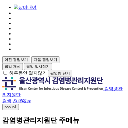
이전 팝업보기
다음 팝업보기
팝업 재생
팝업 일시정지
하루동안 열지않기
팝업창 닫기
감염병관
리지원단
검색
전체메뉴
popup
1
감염병관리지원단 주메뉴