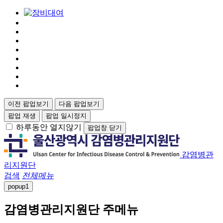
이전 팝업보기
다음 팝업보기
팝업 재생
팝업 일시정지
하루동안 열지않기
팝업창 닫기
감염병관
리지원단
검색
전체메뉴
popup
1
감염병관리지원단 주메뉴