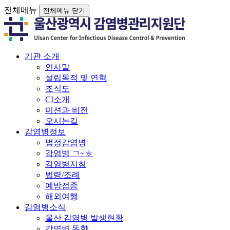
전체메뉴
전체메뉴 닫기
기관 소개
인사말
설립목적 및 연혁
조직도
CI소개
미션과 비전
오시는길
감염병정보
법정감염병
감염병 ㄱ~ㅎ
감염병지침
법령/조례
예방접종
해외여행
감염병소식
울산 감염병 발생현황
감염병 동향