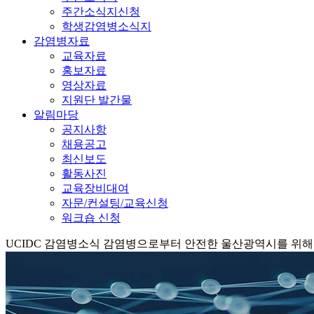
주간소식지신청
학생감염병소식지
감염병자료
교육자료
홍보자료
영상자료
지원단 발간물
알림마당
공지사항
채용공고
최신보도
활동사진
교육장비대여
자문/컨설팅/교육신청
워크숍 신청
UCIDC
감염병소식
감염병으로부터 안전한 울산광역시를 위해