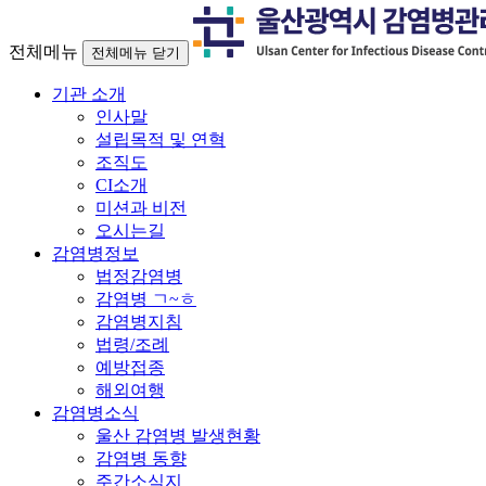
전체메뉴
전체메뉴 닫기
기관 소개
인사말
설립목적 및 연혁
조직도
CI소개
미션과 비전
오시는길
감염병정보
법정감염병
감염병 ㄱ~ㅎ
감염병지침
법령/조례
예방접종
해외여행
감염병소식
울산 감염병 발생현황
감염병 동향
주간소식지