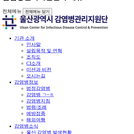
전체메뉴
전체메뉴 닫기
기관 소개
인사말
설립목적 및 연혁
조직도
CI소개
미션과 비전
오시는길
감염병정보
법정감염병
감염병 ㄱ~ㅎ
감염병지침
법령/조례
예방접종
해외여행
감염병소식
울산 감염병 발생현황