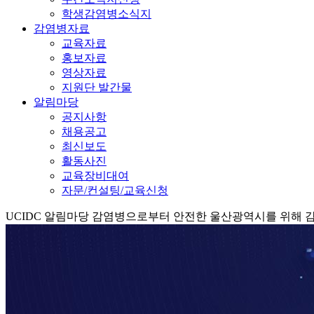
학생감염병소식지
감염병자료
교육자료
홍보자료
영상자료
지원단 발간물
알림마당
공지사항
채용공고
최신보도
활동사진
교육장비대여
자문/컨설팅/교육신청
UCIDC
알림마당
감염병으로부터 안전한 울산광역시를 위해 