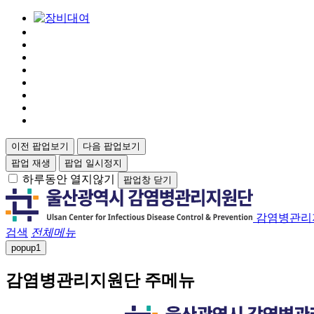
이전 팝업보기
다음 팝업보기
팝업 재생
팝업 일시정지
하루동안 열지않기
팝업창 닫기
감염병관리
검색
전체메뉴
popup
1
감염병관리지원단 주메뉴