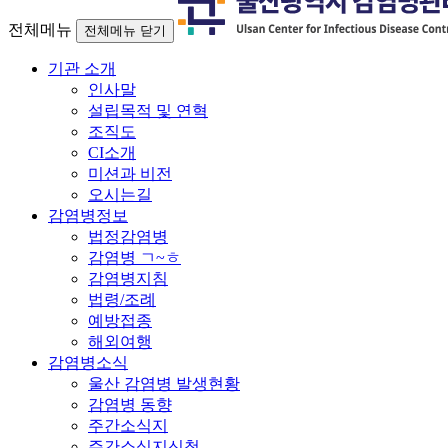
전체메뉴
전체메뉴 닫기
기관 소개
인사말
설립목적 및 연혁
조직도
CI소개
미션과 비전
오시는길
감염병정보
법정감염병
감염병 ㄱ~ㅎ
감염병지침
법령/조례
예방접종
해외여행
감염병소식
울산 감염병 발생현황
감염병 동향
주간소식지
주간소식지신청