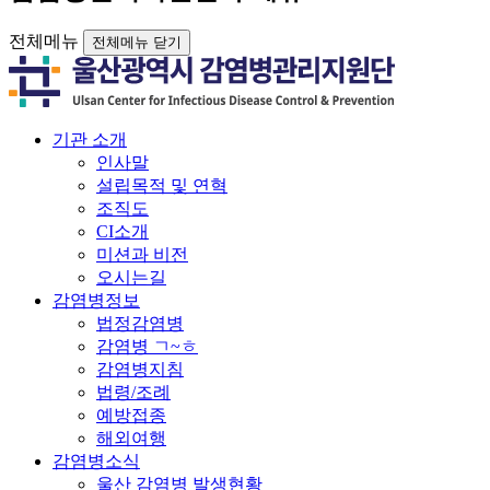
전체메뉴
전체메뉴 닫기
기관 소개
인사말
설립목적 및 연혁
조직도
CI소개
미션과 비전
오시는길
감염병정보
법정감염병
감염병 ㄱ~ㅎ
감염병지침
법령/조례
예방접종
해외여행
감염병소식
울산 감염병 발생현황