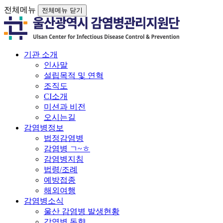
전체메뉴
전체메뉴 닫기
기관 소개
인사말
설립목적 및 연혁
조직도
CI소개
미션과 비전
오시는길
감염병정보
법정감염병
감염병 ㄱ~ㅎ
감염병지침
법령/조례
예방접종
해외여행
감염병소식
울산 감염병 발생현황
감염병 동향