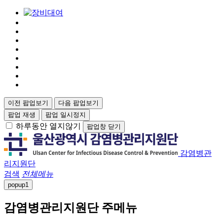
이전 팝업보기
다음 팝업보기
팝업 재생
팝업 일시정지
하루동안 열지않기
팝업창 닫기
감염병관
리지원단
검색
전체메뉴
popup
1
감염병관리지원단 주메뉴