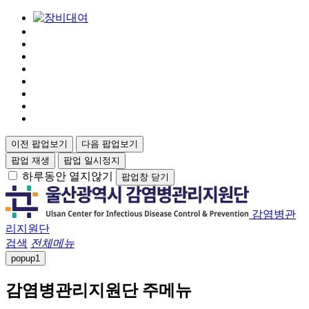
이전 팝업보기
다음 팝업보기
팝업 재생
팝업 일시정지
하루동안 열지않기
팝업창 닫기
감염병관
리지원단
검색
전체메뉴
popup
1
감염병관리지원단 주메뉴