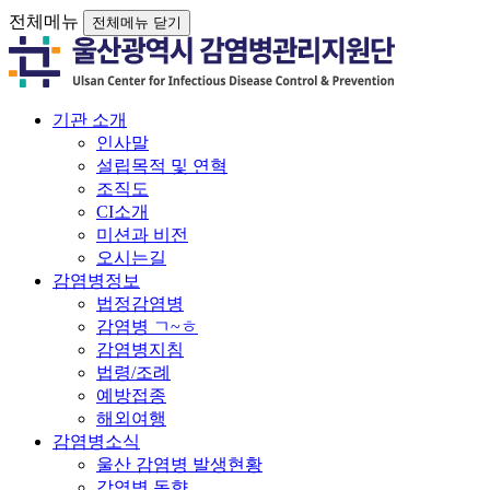
전체메뉴
전체메뉴 닫기
기관 소개
인사말
설립목적 및 연혁
조직도
CI소개
미션과 비전
오시는길
감염병정보
법정감염병
감염병 ㄱ~ㅎ
감염병지침
법령/조례
예방접종
해외여행
감염병소식
울산 감염병 발생현황
감염병 동향