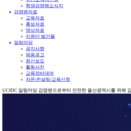
학생감염병소식지
감염병자료
교육자료
홍보자료
영상자료
지원단 발간물
알림마당
공지사항
채용공고
최신보도
활동사진
교육장비대여
자문/컨설팅/교육신청
UCIDC
알림마당
감염병으로부터 안전한 울산광역시를 위해 