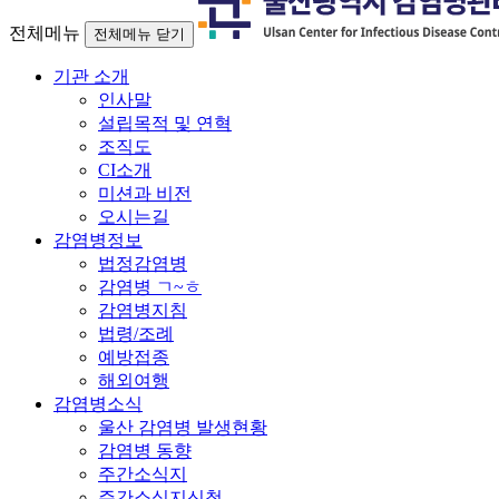
전체메뉴
전체메뉴 닫기
기관 소개
인사말
설립목적 및 연혁
조직도
CI소개
미션과 비전
오시는길
감염병정보
법정감염병
감염병 ㄱ~ㅎ
감염병지침
법령/조례
예방접종
해외여행
감염병소식
울산 감염병 발생현황
감염병 동향
주간소식지
주간소식지신청