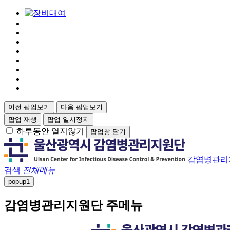
이전 팝업보기
다음 팝업보기
팝업 재생
팝업 일시정지
하루동안 열지않기
팝업창 닫기
감염병관리
검색
전체메뉴
popup
1
감염병관리지원단 주메뉴