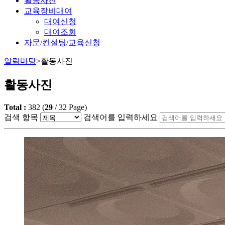
활동사진
교육장비대여
대여신청
대여조회
자문/컨설팅/교육신청
알림마당
>
활동사진
활동사진
Total :
382
(
29
/
32
Page)
검색 항목
검색어를 입력하세요