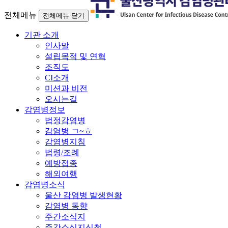
전체메뉴
전체메뉴 닫기
기관 소개
인사말
설립목적 및 연혁
조직도
CI소개
미션과 비전
오시는길
감염병정보
법정감염병
감염병 ㄱ~ㅎ
감염병지침
법령/조례
예방접종
해외여행
감염병소식
울산 감염병 발생현황
감염병 동향
주간소식지
주간소식지신청