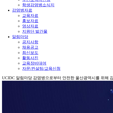
학생감염병소식지
감염병자료
교육자료
홍보자료
영상자료
지원단 발간물
알림마당
공지사항
채용공고
최신보도
활동사진
교육장비대여
자문/컨설팅/교육신청
UCIDC
알림마당
감염병으로부터 안전한 울산광역시를 위해 