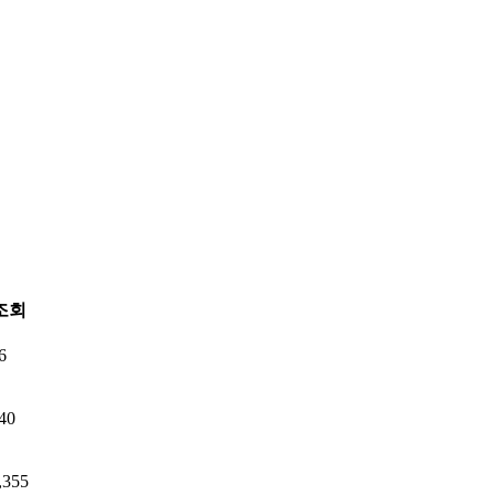
조회
6
40
,355