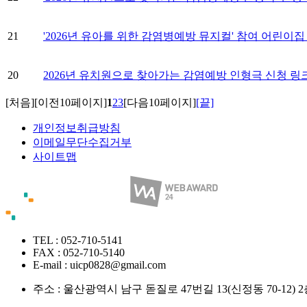
21
'2026년 유아를 위한 감염병예방 뮤지컬' 참여 어린이집
20
2026년 유치원으로 찾아가는 감염예방 인형극 신청 링크
[처음]
[이전10페이지]
1
2
3
[다음10페이지]
[끝]
개인정보취급방침
이메일무단수집거부
사이트맵
TEL : 052-710-5141
FAX : 052-710-5140
E-mail : uicp0828@gmail.com
주소 :
울산광역시 남구 돋질로 47번길 13(신정동 70-12