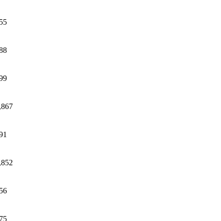
55
88
99
,867
91
,852
56
75