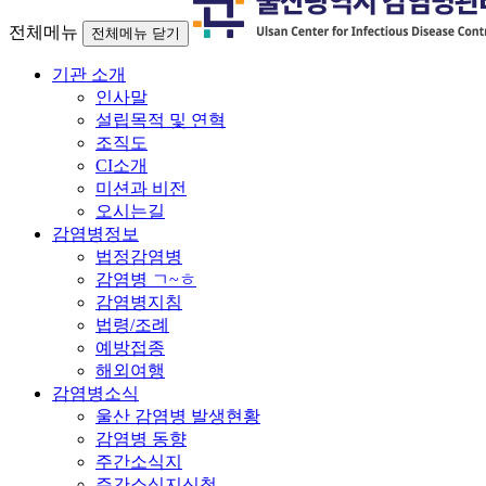
전체메뉴
전체메뉴 닫기
기관 소개
인사말
설립목적 및 연혁
조직도
CI소개
미션과 비전
오시는길
감염병정보
법정감염병
감염병 ㄱ~ㅎ
감염병지침
법령/조례
예방접종
해외여행
감염병소식
울산 감염병 발생현황
감염병 동향
주간소식지
주간소식지신청