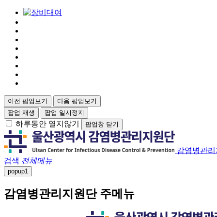
이전 팝업보기
다음 팝업보기
팝업 재생
팝업 일시정지
하루동안 열지않기
팝업창 닫기
감염병관리
검색
전체메뉴
popup
1
감염병관리지원단 주메뉴