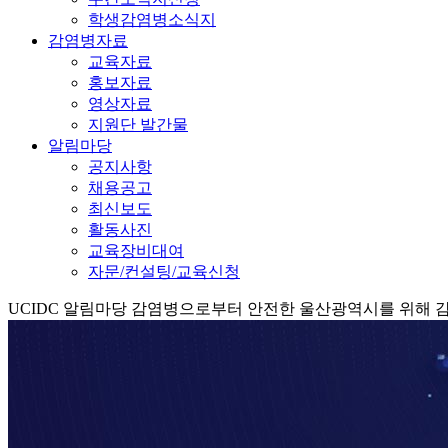
학생감염병소식지
감염병자료
교육자료
홍보자료
영상자료
지원단 발간물
알림마당
공지사항
채용공고
최신보도
활동사진
교육장비대여
자문/컨설팅/교육신청
UCIDC
알림마당
감염병으로부터 안전한 울산광역시를 위해 