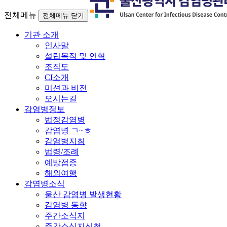
전체메뉴
전체메뉴 닫기
기관 소개
인사말
설립목적 및 연혁
조직도
CI소개
미션과 비전
오시는길
감염병정보
법정감염병
감염병 ㄱ~ㅎ
감염병지침
법령/조례
예방접종
해외여행
감염병소식
울산 감염병 발생현황
감염병 동향
주간소식지
주간소식지신청