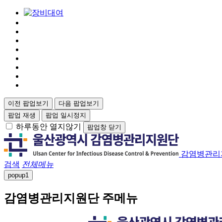
이전 팝업보기
다음 팝업보기
팝업 재생
팝업 일시정지
하루동안 열지않기
팝업창 닫기
감염병관리
검색
전체메뉴
popup
1
감염병관리지원단 주메뉴