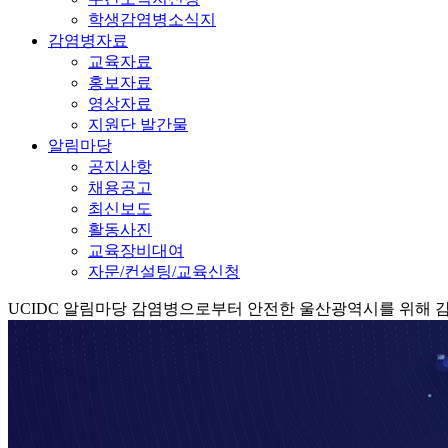
학생감염병소식지
감염병자료
교육자료
홍보자료
영상자료
지원단 발간물
알림마당
공지사항
채용공고
최신보도
활동사진
교육장비대여
자문/컨설팅/교육신청
UCIDC
알림마당
감염병으로부터 안전한 울산광역시를 위해 