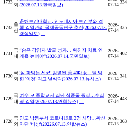
1733
334
07-14
외
(2026.07.13.한국일보)
춘해보건대학교, 인도네시아 보건부와 결
울
2026-
1732
핵 감염관리 국제공동연구 추진(2026.07.13.
325
07-14
산
경상일보)
국
“숨은 감염자 발굴 성과… 확진자 치료 연
2026-
1731
402
07-14
내
계율 높여야”(2026.07.14.국민일보)
국
'살 파먹는 세균' 감염된 美 40대女…덜 익
2026-
1730
341
07-14
외
힌 '이것' 먹고 날벼락(2026.07.13.뉴시스)
국
여수 모 중학교서 집단 식중독 증상…수십
2026-
1729
443
07-14
내
명 감염(2026.07.13.연합뉴스)
국
인도 남동부서 코로나19로 2명 사망…확산
2026-
1728
363
07-13
외
차단 '비상'(20226.07.13.연합뉴스)