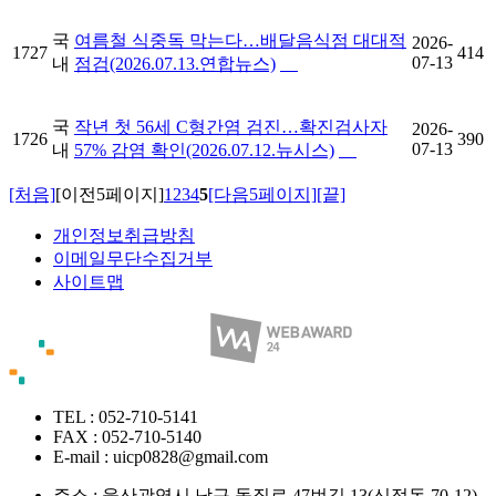
국
여름철 식중독 막는다…배달음식점 대대적
2026-
1727
414
07-13
내
점검(2026.07.13.연합뉴스)
국
작년 첫 56세 C형간염 검진…확진검사자
2026-
1726
390
07-13
내
57% 감염 확인(2026.07.12.뉴시스)
[처음]
[이전5페이지]
1
2
3
4
5
[다음5페이지]
[끝]
개인정보취급방침
이메일무단수집거부
사이트맵
TEL : 052-710-5141
FAX : 052-710-5140
E-mail : uicp0828@gmail.com
주소 :
울산광역시 남구 돋질로 47번길 13(신정동 70-12)