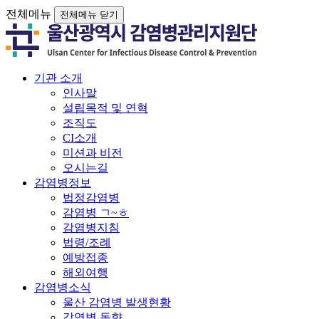
전체메뉴
전체메뉴 닫기
기관 소개
인사말
설립목적 및 연혁
조직도
CI소개
미션과 비전
오시는길
감염병정보
법정감염병
감염병 ㄱ~ㅎ
감염병지침
법령/조례
예방접종
해외여행
감염병소식
울산 감염병 발생현황
감염병 동향