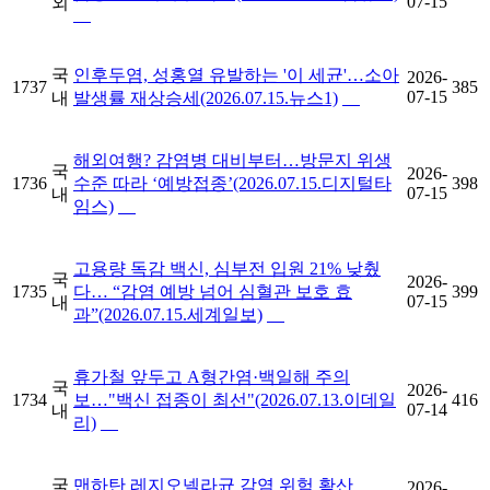
07-15
외
국
인후두염, 성홍열 유발하는 '이 세균'…소아
2026-
1737
385
07-15
내
발생률 재상승세(2026.07.15.뉴스1)
해외여행? 감염병 대비부터…방문지 위생
국
2026-
1736
수준 따라 ‘예방접종’(2026.07.15.디지털타
398
07-15
내
임스)
고용량 독감 백신, 심부전 입원 21% 낮췄
국
2026-
1735
다… “감염 예방 넘어 심혈관 보호 효
399
07-15
내
과”(2026.07.15.세계일보)
휴가철 앞두고 A형간염·백일해 주의
국
2026-
1734
보…"백신 접종이 최선"(2026.07.13.이데일
416
07-14
내
리)
국
맨하탄 레지오넬라균 감염 위험 확산
2026-