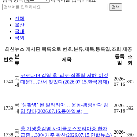
검색
전체
울산
국내
국외
최신뉴스 게시판 목록으로 번호,분류,제목,등록일,조회 제공
분
등록
조
번호
제목
류
일
회
코로나19 감염 후 '피로·집중력 저하' 이것
국
2026-
1740
395
때문?…단서 찾았다(2026.07.15.한국경제)
07-16
내
국
‘생활병’ 된 말라리아… 운동-캠핑하다 감
2026-
1739
392
07-16
내
염 많아(2026.07.16.동아일보)
美 기생충감염 사이클로스포리아증 환자
국
2026-
1738
350
급증…30여개주 확산(2026.07.15.연합뉴스)