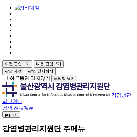
이전 팝업보기
다음 팝업보기
팝업 재생
팝업 일시정지
하루동안 열지않기
팝업창 닫기
감염병관
리지원단
검색
전체메뉴
popup
1
감염병관리지원단 주메뉴