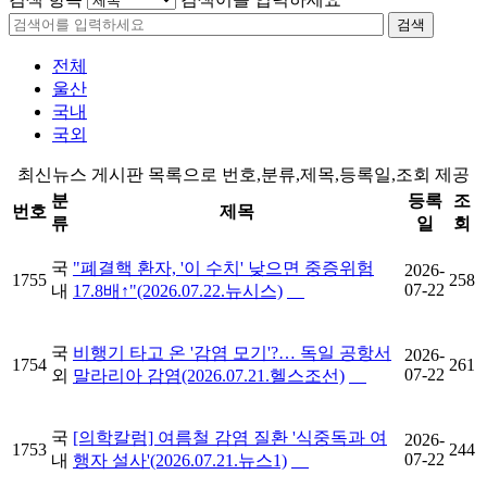
검색
전체
울산
국내
국외
최신뉴스 게시판 목록으로 번호,분류,제목,등록일,조회 제공
분
등록
조
번호
제목
류
일
회
국
"폐결핵 환자, '이 수치' 낮으면 중증위험
2026-
1755
258
07-22
내
17.8배↑"(2026.07.22.뉴시스)
국
비행기 타고 온 '감염 모기'?… 독일 공항서
2026-
1754
261
07-22
외
말라리아 감염(2026.07.21.헬스조선)
국
[의학칼럼] 여름철 감염 질환 '식중독과 여
2026-
1753
244
07-22
내
행자 설사'(2026.07.21.뉴스1)