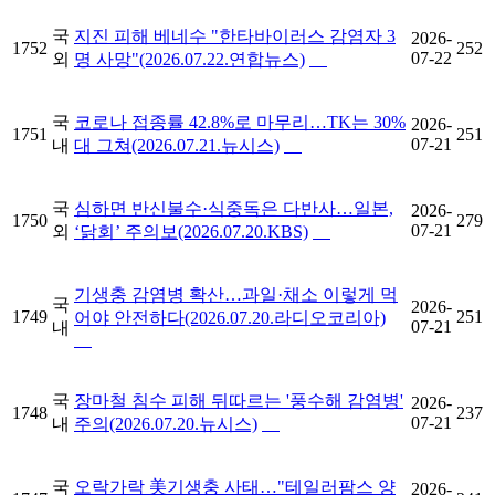
국
지진 피해 베네수 "한타바이러스 감염자 3
2026-
1752
252
07-22
외
명 사망"(2026.07.22.연합뉴스)
국
코로나 접종률 42.8%로 마무리…TK는 30%
2026-
1751
251
07-21
내
대 그쳐(2026.07.21.뉴시스)
국
심하면 반신불수·식중독은 다반사…일본,
2026-
1750
279
07-21
외
‘닭회’ 주의보(2026.07.20.KBS)
기생충 감염병 확산…과일·채소 이렇게 먹
국
2026-
1749
251
어야 안전하다(2026.07.20.라디오코리아)
07-21
내
국
장마철 침수 피해 뒤따르는 '풍수해 감염병'
2026-
1748
237
07-21
내
주의(2026.07.20.뉴시스)
국
오락가락 美기생충 사태…"테일러팜스 양
2026-