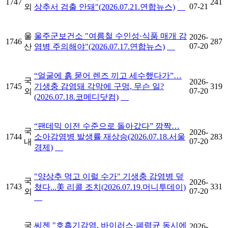
1747
241
07-21
외
상추서 검출 안돼"(2026.07.21.연합뉴스)
울
울주군보건소 "여름철 수인성·식품 매개 감
2026-
1746
287
07-20
산
염병 주의해야"(2026.07.17.연합뉴스)
“얼굴에 흙 묻어 렌즈 끼고 세수했다가”…
국
2026-
1745
기생충 감염돼 각막에 구멍, 무슨 일?
319
07-20
외
(2026.07.18.코메디닷컴)
“팬데믹 이전 수준으로 돌아갔다” 깜짝…
국
2026-
1744
소아감염병 발생률 재상승(2026.07.18.서울
283
07-20
내
경제)
"양상추 먹고 이럴 수가" 기생충 감염병 덮
국
2026-
1743
331
쳤다...美 리콜 조치(2026.07.19.머니투데이)
07-20
외
국
씨젠 "호흡기감염, 바이러스·폐렴균 동시에
2026-