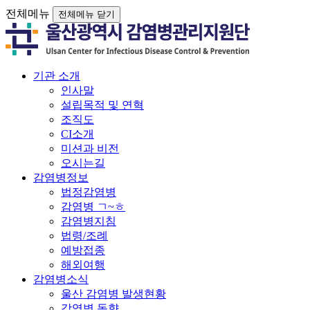
전체메뉴
전체메뉴 닫기
기관 소개
인사말
설립목적 및 연혁
조직도
CI소개
미션과 비전
오시는길
감염병정보
법정감염병
감염병 ㄱ~ㅎ
감염병지침
법령/조례
예방접종
해외여행
감염병소식
울산 감염병 발생현황
감염병 동향