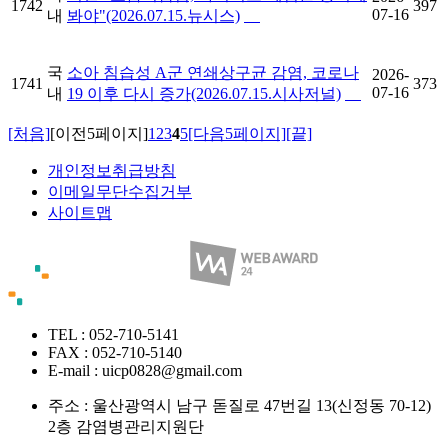
1742
397
07-16
내
봐야"(2026.07.15.뉴시스)
국
소아 침습성 A군 연쇄상구균 감염, 코로나
2026-
1741
373
07-16
내
19 이후 다시 증가(2026.07.15.시사저널)
[처음]
[이전5페이지]
1
2
3
4
5
[다음5페이지]
[끝]
개인정보취급방침
이메일무단수집거부
사이트맵
TEL : 052-710-5141
FAX : 052-710-5140
E-mail : uicp0828@gmail.com
주소 :
울산광역시 남구 돋질로 47번길 13(신정동 70-12)
2층 감염병관리지원단