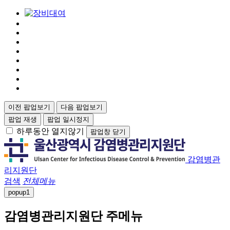
이전 팝업보기
다음 팝업보기
팝업 재생
팝업 일시정지
하루동안 열지않기
팝업창 닫기
감염병관
리지원단
검색
전체메뉴
popup
1
감염병관리지원단 주메뉴