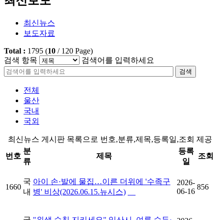
최신보도
최신뉴스
보도자료
Total :
1795
(
10
/
120
Page)
검색 항목
검색어를 입력하세요
검색
전체
울산
국내
국외
최신뉴스 게시판 목록으로 번호,분류,제목,등록일,조회 제공
분
등록
번호
제목
조회
류
일
국
아이 손·발에 물집…이른 더위에 '수족구
2026-
1660
856
06-16
내
병' 비상(2026.06.15.뉴시스)
국
"위생 수칙 지키세요" 익산시, 여름 수두·