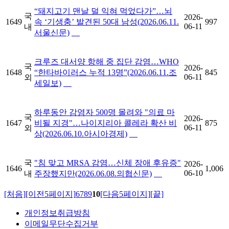
“돼지고기 맨날 덜 익혀 먹었다가”…뇌
국
2026-
1649
속 ‘기생충’ 발견된 50대 남성(2026.06.11.
997
06-11
내
서울신문)
크루즈 대서양 항해 중 집단 감염…WHO
국
2026-
1648
“한타바이러스 누적 13명”(2026.06.11.조
845
06-11
외
세일보)
하루동안 감염자 500명 몰려와 "의료 마
국
2026-
1647
비될 지경"…나이지리아 콜레라 확산 비
875
06-11
외
상(2026.06.10.아시아경제)
국
"침 맞고 MRSA 감염…신체 장애 후유증"
2026-
1646
1,006
06-10
내
주장했지만(2026.06.08.의협신문)
[처음]
[이전5페이지]
6
7
8
9
10
[다음5페이지]
[끝]
개인정보취급방침
이메일무단수집거부