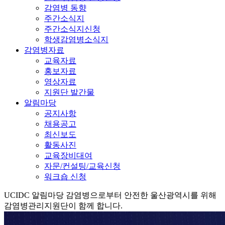
감염병 동향
주간소식지
주간소식지신청
학생감염병소식지
감염병자료
교육자료
홍보자료
영상자료
지원단 발간물
알림마당
공지사항
채용공고
최신보도
활동사진
교육장비대여
자문/컨설팅/교육신청
워크숍 신청
UCIDC
알림마당
감염병으로부터 안전한 울산광역시를 위해
감염병관리지원단이 함께 합니다.