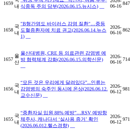
2026-
1659
847
06-16
내
식중독 주의 당부(2026.06.15.뉴시스)
"B형간염도 바이러스 감염 질환"…중등
국
2026-
1658
862
도혈증환자에 치료 권고(2026.06.14.뉴스
06-16
내
1)
울산대병원, CRE 등 의료관련 감염병 예
울
2026-
1657
714
방 협력체계 강화(2026.06.15.의학신문)
06-16
산
“모든 것은 우리에게 달려있다”...인류는
국
2026-
1656
감염병의 숙주인 동시에 온상(2026.06.12.
981
06-12
내
교수신문)
“중환자실 입원 88% 예방”…RSV 예방항
국
2026-
1655
체주사, 캐나다서 ‘실사용 증거’ 확인
971
06-12
내
(2026.06.012.헬스경향)