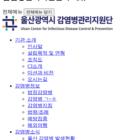
전체메뉴
전체메뉴 닫기
기관 소개
인사말
설립목적 및 연혁
조직도
CI소개
미션과 비전
오시는길
감염병정보
법정감염병
감염병 ㄱ~ㅎ
감염병지침
법령/조례
예방접종
해외여행
감염병소식
울산 감염병 발생현황