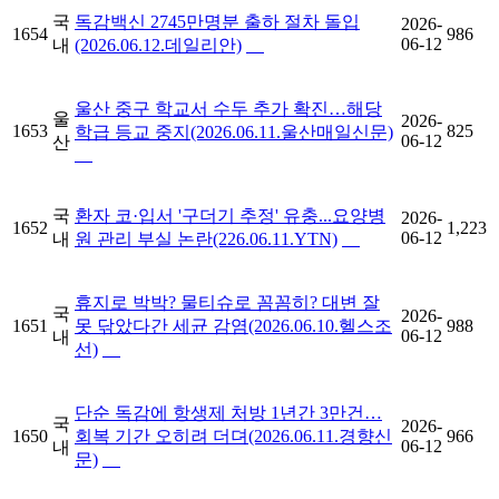
국
독감백신 2745만명분 출하 절차 돌입
2026-
1654
986
06-12
내
(2026.06.12.데일리안)
울산 중구 학교서 수두 추가 확진…해당
울
2026-
1653
825
학급 등교 중지(2026.06.11.울산매일신문)
06-12
산
국
환자 코·입서 '구더기 추정' 유충...요양병
2026-
1652
1,223
06-12
내
원 관리 부실 논란(226.06.11.YTN)
휴지로 박박? 물티슈로 꼼꼼히? 대변 잘
국
2026-
1651
못 닦았다간 세균 감염(2026.06.10.헬스조
988
06-12
내
선)
단순 독감에 항생제 처방 1년간 3만건…
국
2026-
1650
회복 기간 오히려 더뎌(2026.06.11.경향신
966
06-12
내
문)