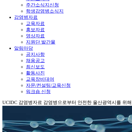
주간소식지신청
학생감염병소식지
감염병자료
교육자료
홍보자료
영상자료
지원단 발간물
알림마당
공지사항
채용공고
최신보도
활동사진
교육장비대여
자문/컨설팅/교육신청
워크숍 신청
UCIDC
감염병자료
감염병으로부터 안전한 울산광역시를 위해