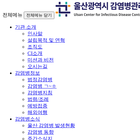
전체메뉴
전체메뉴 닫기
기관 소개
인사말
설립목적 및 연혁
조직도
CI소개
미션과 비전
오시는길
감염병정보
법정감염병
감염병 ㄱ~ㅎ
감염병지침
법령/조례
예방접종
해외여행
감염병소식
울산 감염병 발생현황
감염병 동향
주간소식지