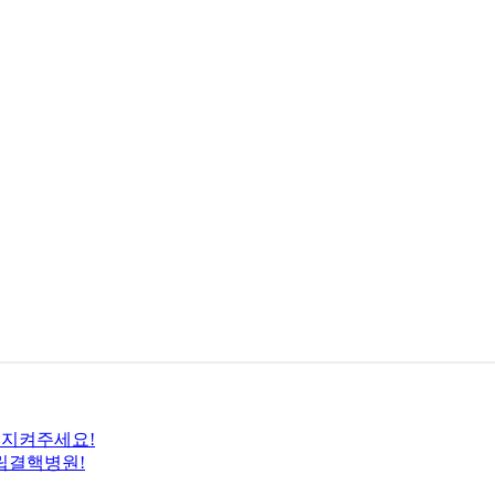
 지켜주세요!
립결핵병원!