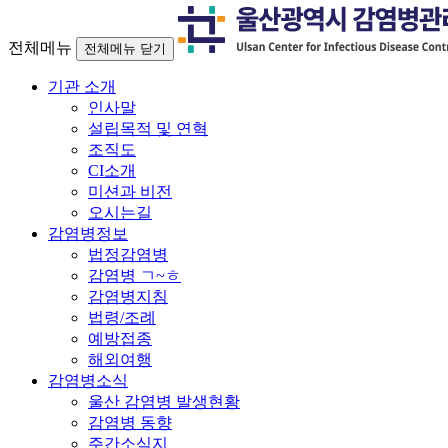
전체메뉴
전체메뉴 닫기
기관 소개
인사말
설립목적 및 연혁
조직도
CI소개
미션과 비전
오시는길
감염병정보
법정감염병
감염병 ㄱ~ㅎ
감염병지침
법령/조례
예방접종
해외여행
감염병소식
울산 감염병 발생현황
감염병 동향
주간소식지