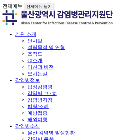
전체메뉴
전체메뉴 닫기
기관 소개
인사말
설립목적 및 연혁
조직도
CI소개
미션과 비전
오시는길
감염병정보
법정감염병
감염병 ㄱ~ㅎ
감염병지침
법령/조례
예방접종
해외여행
감염병소식
울산 감염병 발생현황
감염병 동향