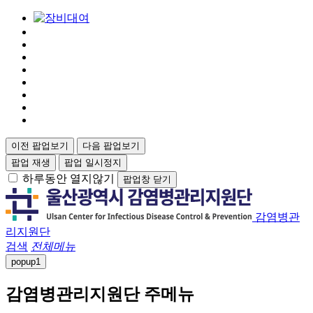
이전 팝업보기
다음 팝업보기
팝업 재생
팝업 일시정지
하루동안 열지않기
팝업창 닫기
감염병관
리지원단
검색
전체메뉴
popup
1
감염병관리지원단 주메뉴