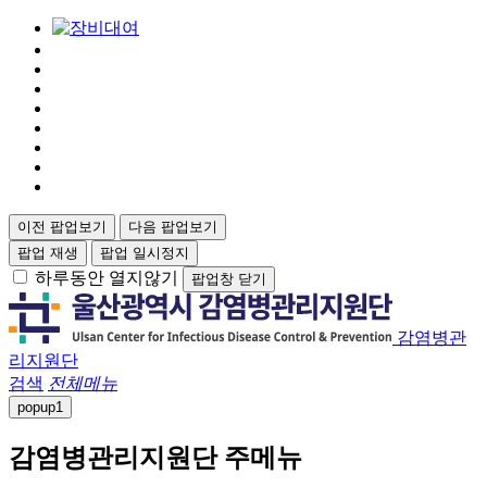
이전 팝업보기
다음 팝업보기
팝업 재생
팝업 일시정지
하루동안 열지않기
팝업창 닫기
감염병관
리지원단
검색
전체메뉴
popup
1
감염병관리지원단 주메뉴