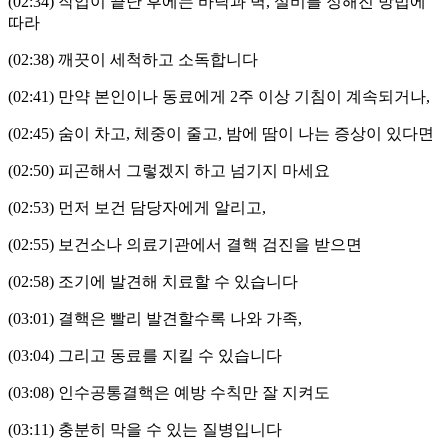
(02:34)
작업이 끝난 후에는 바닥과 벽
,
설비를 정해진 방법에
따라
(02:38)
깨끗이 세척하고 소독합니다
(02:41)
만약 본인이나 동료에게
2
주 이상 기침이 계속되거나
,
(02:45)
숨이 차고
,
체중이 줄고
,
밤에 땀이 나는 증상이 있다면
(02:50)
피곤해서 그렇겠지 하고 넘기지 마세요
(02:53)
먼저 보건 담당자에게 알리고
,
(02:55)
보건소나 의료기관에서 결핵 검진을 받으면
(02:58)
조기에 발견해 치료할 수 있습니다
(03:01)
결핵은 빨리 발견할수록 나와 가족
,
(03:04)
그리고 동료를 지킬 수 있습니다
(03:08)
인수공통결핵은 예방 수칙만 잘 지켜도
(03:11)
충분히 막을 수 있는 질병입니다