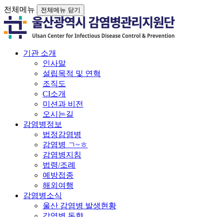
전체메뉴
전체메뉴 닫기
기관 소개
인사말
설립목적 및 연혁
조직도
CI소개
미션과 비전
오시는길
감염병정보
법정감염병
감염병 ㄱ~ㅎ
감염병지침
법령/조례
예방접종
해외여행
감염병소식
울산 감염병 발생현황
감염병 동향