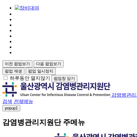
이전 팝업보기
다음 팝업보기
팝업 재생
팝업 일시정지
하루동안 열지않기
팝업창 닫기
감염병관리
검색
전체메뉴
popup
1
감염병관리지원단 주메뉴