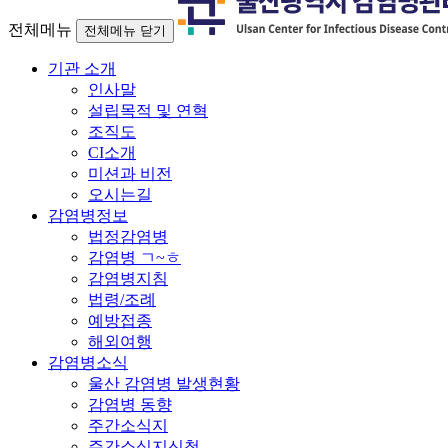
전체메뉴
전체메뉴 닫기
기관 소개
인사말
설립목적 및 연혁
조직도
CI소개
미션과 비전
오시는길
감염병정보
법정감염병
감염병 ㄱ~ㅎ
감염병지침
법령/조례
예방접종
해외여행
감염병소식
울산 감염병 발생현황
감염병 동향
주간소식지
주간소식지신청