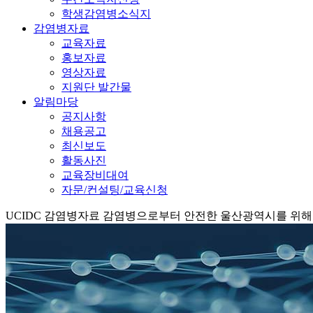
학생감염병소식지
감염병자료
교육자료
홍보자료
영상자료
지원단 발간물
알림마당
공지사항
채용공고
최신보도
활동사진
교육장비대여
자문/컨설팅/교육신청
UCIDC
감염병자료
감염병으로부터 안전한 울산광역시를 위해