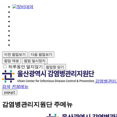
이전 팝업보기
다음 팝업보기
팝업 재생
팝업 일시정지
하루동안 열지않기
팝업창 닫기
감염병관리
검색
전체메뉴
popup
1
감염병관리지원단 주메뉴