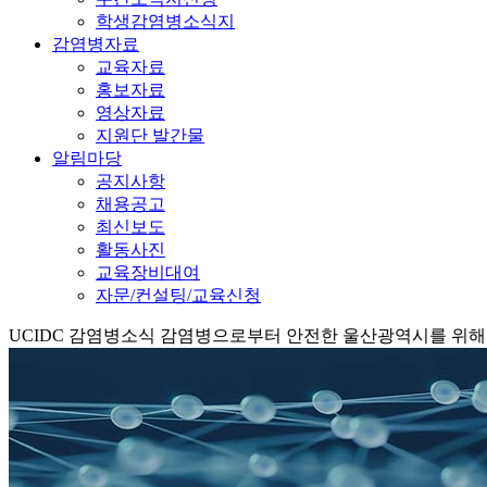
학생감염병소식지
감염병자료
교육자료
홍보자료
영상자료
지원단 발간물
알림마당
공지사항
채용공고
최신보도
활동사진
교육장비대여
자문/컨설팅/교육신청
UCIDC
감염병소식
감염병으로부터 안전한 울산광역시를 위해