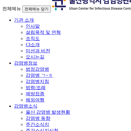
전체메뉴
전체메뉴 닫기
기관 소개
인사말
설립목적 및 연혁
조직도
CI소개
미션과 비전
오시는길
감염병정보
법정감염병
감염병 ㄱ~ㅎ
감염병지침
법령/조례
예방접종
해외여행
감염병소식
울산 감염병 발생현황
감염병 동향
주간소식지
주간소식지신청