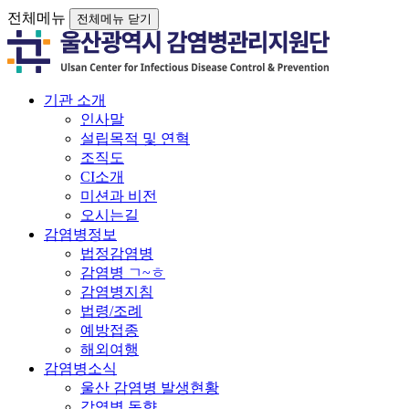
전체메뉴
전체메뉴 닫기
기관 소개
인사말
설립목적 및 연혁
조직도
CI소개
미션과 비전
오시는길
감염병정보
법정감염병
감염병 ㄱ~ㅎ
감염병지침
법령/조례
예방접종
해외여행
감염병소식
울산 감염병 발생현황
감염병 동향