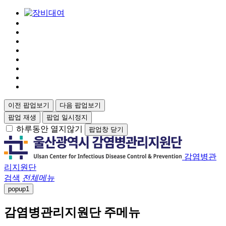
이전 팝업보기
다음 팝업보기
팝업 재생
팝업 일시정지
하루동안 열지않기
팝업창 닫기
감염병관
리지원단
검색
전체메뉴
popup
1
감염병관리지원단 주메뉴