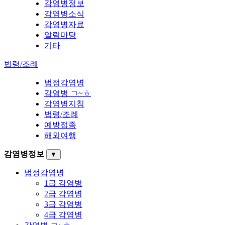
감염병정보
감염병소식
감염병자료
알림마당
기타
법령/조례
법정감염병
감염병 ㄱ~ㅎ
감염병지침
법령/조례
예방접종
해외여행
감염병정보
▼
법정감염병
1급 감염병
2급 감염병
3급 감염병
4급 감염병