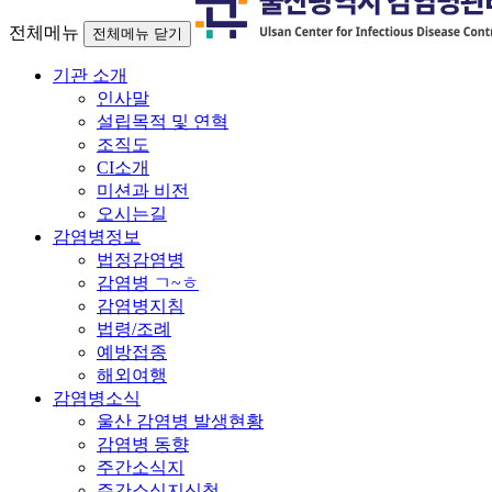
전체메뉴
전체메뉴 닫기
기관 소개
인사말
설립목적 및 연혁
조직도
CI소개
미션과 비전
오시는길
감염병정보
법정감염병
감염병 ㄱ~ㅎ
감염병지침
법령/조례
예방접종
해외여행
감염병소식
울산 감염병 발생현황
감염병 동향
주간소식지
주간소식지신청