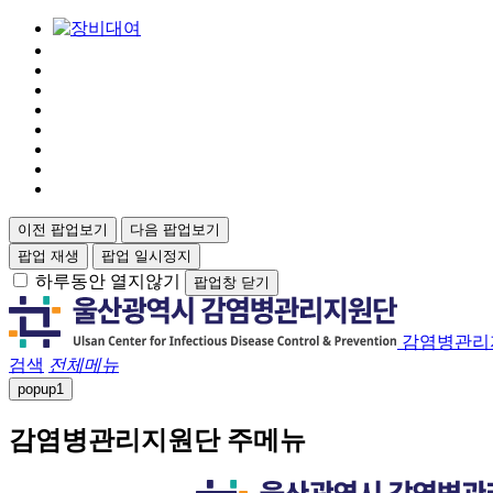
이전 팝업보기
다음 팝업보기
팝업 재생
팝업 일시정지
하루동안 열지않기
팝업창 닫기
감염병관리
검색
전체메뉴
popup
1
감염병관리지원단 주메뉴