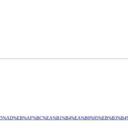
/%EA%B5%AD%EB%AF%BC%EA%B1%B4%EA%B0%95%EB%B3%B4