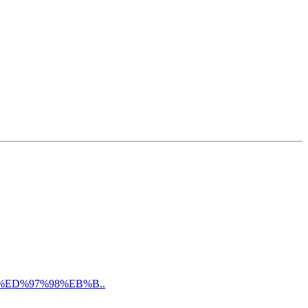
%ED%97%98%EB%B..