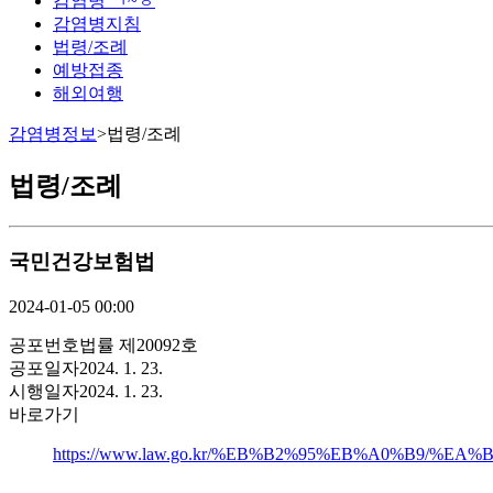
감염병 ㄱ~ㅎ
감염병지침
법령/조례
예방접종
해외여행
감염병정보
>
법령/조례
법령/조례
국민건강보험법
2024-01-05 00:00
공포번호
법률 제20092호
공포일자
2024. 1. 23.
시행일자
2024. 1. 23.
바로가기
https://www.law.go.kr/%EB%B2%95%EB%A0%B9