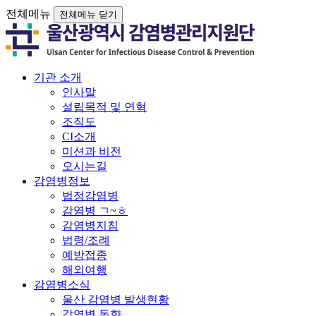
전체메뉴
전체메뉴 닫기
기관 소개
인사말
설립목적 및 연혁
조직도
CI소개
미션과 비전
오시는길
감염병정보
법정감염병
감염병 ㄱ~ㅎ
감염병지침
법령/조례
예방접종
해외여행
감염병소식
울산 감염병 발생현황
감염병 동향