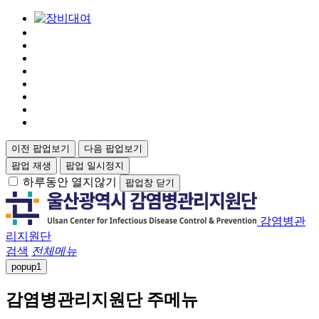
이전 팝업보기
다음 팝업보기
팝업 재생
팝업 일시정지
하루동안 열지않기
팝업창 닫기
감염병관
리지원단
검색
전체메뉴
popup
1
감염병관리지원단 주메뉴