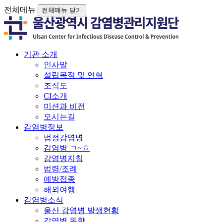
전체메뉴
전체메뉴 닫기
기관 소개
인사말
설립목적 및 연혁
조직도
CI소개
미션과 비전
오시는길
감염병정보
법정감염병
감염병 ㄱ~ㅎ
감염병지침
법령/조례
예방접종
해외여행
감염병소식
울산 감염병 발생현황
감염병 동향