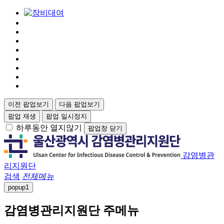
이전 팝업보기
다음 팝업보기
팝업 재생
팝업 일시정지
하루동안 열지않기
팝업창 닫기
감염병관
리지원단
검색
전체메뉴
popup
1
감염병관리지원단 주메뉴