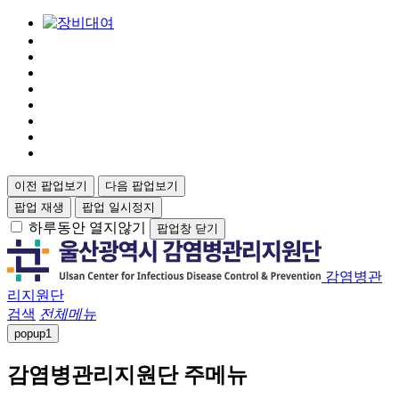
이전 팝업보기
다음 팝업보기
팝업 재생
팝업 일시정지
하루동안 열지않기
팝업창 닫기
감염병관
리지원단
검색
전체메뉴
popup
1
감염병관리지원단 주메뉴