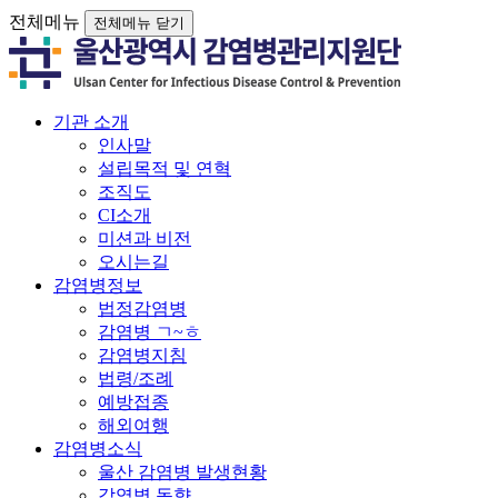
전체메뉴
전체메뉴 닫기
기관 소개
인사말
설립목적 및 연혁
조직도
CI소개
미션과 비전
오시는길
감염병정보
법정감염병
감염병 ㄱ~ㅎ
감염병지침
법령/조례
예방접종
해외여행
감염병소식
울산 감염병 발생현황
감염병 동향