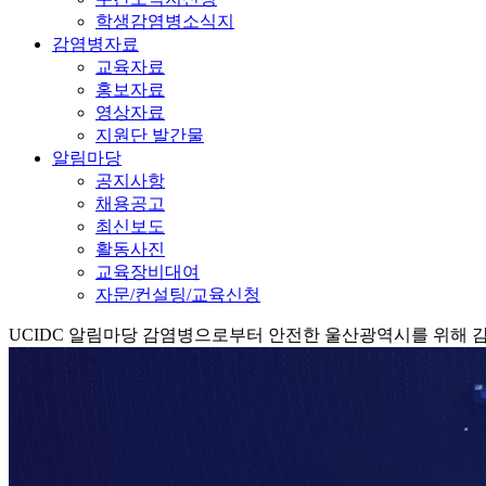
학생감염병소식지
감염병자료
교육자료
홍보자료
영상자료
지원단 발간물
알림마당
공지사항
채용공고
최신보도
활동사진
교육장비대여
자문/컨설팅/교육신청
UCIDC
알림마당
감염병으로부터 안전한 울산광역시를 위해 