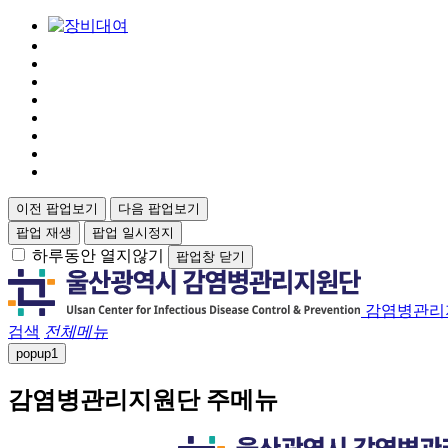
이전 팝업보기
다음 팝업보기
팝업 재생
팝업 일시정지
하루동안 열지않기
팝업창 닫기
감염병관리
검색
전체메뉴
popup
1
감염병관리지원단 주메뉴