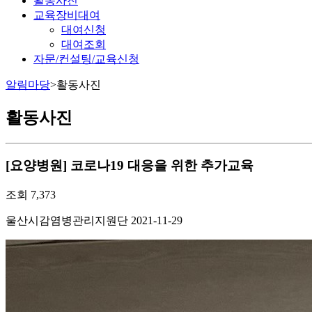
활동사진
교육장비대여
대여신청
대여조회
자문/컨설팅/교육신청
알림마당
>
활동사진
활동사진
[요양병원] 코로나19 대응을 위한 추가교육
조회
7,373
울산시감염병관리지원단
2021-11-29