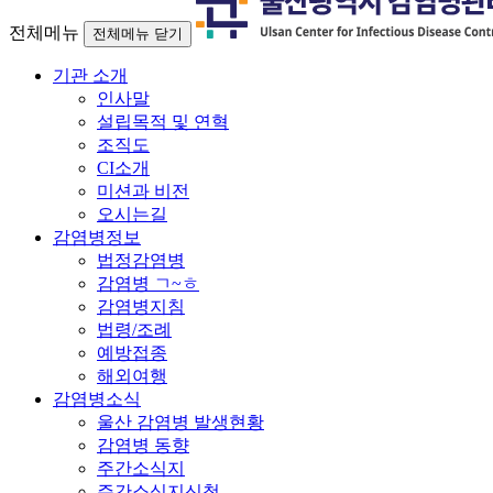
전체메뉴
전체메뉴 닫기
기관 소개
인사말
설립목적 및 연혁
조직도
CI소개
미션과 비전
오시는길
감염병정보
법정감염병
감염병 ㄱ~ㅎ
감염병지침
법령/조례
예방접종
해외여행
감염병소식
울산 감염병 발생현황
감염병 동향
주간소식지
주간소식지신청