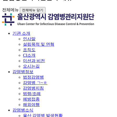
전체메뉴
전체메뉴 닫기
기관 소개
인사말
설립목적 및 연혁
조직도
CI소개
미션과 비전
오시는길
감염병정보
법정감염병
감염병 ㄱ~ㅎ
감염병지침
법령/조례
예방접종
해외여행
감염병소식
울산 감염병 발생현황