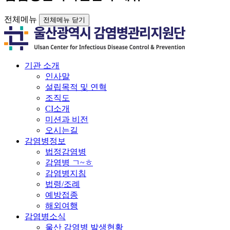
전체메뉴
전체메뉴 닫기
기관 소개
인사말
설립목적 및 연혁
조직도
CI소개
미션과 비전
오시는길
감염병정보
법정감염병
감염병 ㄱ~ㅎ
감염병지침
법령/조례
예방접종
해외여행
감염병소식
울산 감염병 발생현황