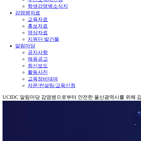
학생감염병소식지
감염병자료
교육자료
홍보자료
영상자료
지원단 발간물
알림마당
공지사항
채용공고
최신보도
활동사진
교육장비대여
자문/컨설팅/교육신청
UCIDC
알림마당
감염병으로부터 안전한 울산광역시를 위해 