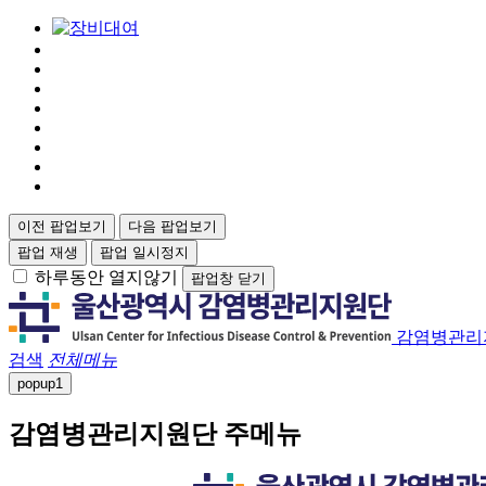
이전 팝업보기
다음 팝업보기
팝업 재생
팝업 일시정지
하루동안 열지않기
팝업창 닫기
감염병관리
검색
전체메뉴
popup
1
감염병관리지원단 주메뉴