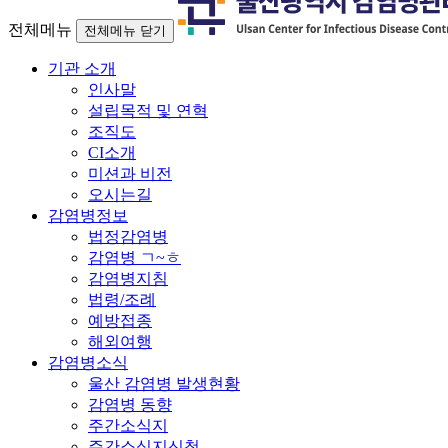
전체메뉴
전체메뉴 닫기
기관 소개
인사말
설립목적 및 연혁
조직도
CI소개
미션과 비전
오시는길
감염병정보
법정감염병
감염병 ㄱ~ㅎ
감염병지침
법령/조례
예방접종
해외여행
감염병소식
울산 감염병 발생현황
감염병 동향
주간소식지
주간소식지신청