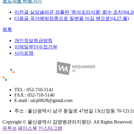
보도자료 바로가기
이전글
살모넬라균 검출된 '즉석조리식품' 회수 조치(04.28
다음글
국가예방접종으로 질병을 이길 병으로!(4.27.월)
목록
개인정보취급방침
이메일무단수집거부
사이트맵
TEL : 052-710-5141
FAX : 052-710-5140
E-mail : uicp0828@gmail.com
주소 :
울산광역시 남구 돋질로 47번길 13(신정동 70-12
Copyright © 울산광역시 감염병관리지원단. All Rights Reserved.
유투브
페이스북
인스타그램