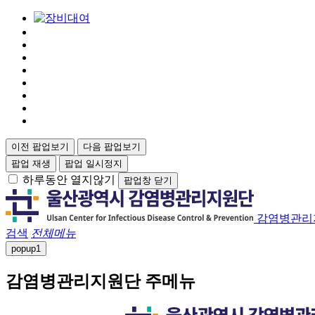
이전 팝업보기
다음 팝업보기
팝업 재생
팝업 일시정지
하루동안 열지않기
팝업창 닫기
감염병관리
검색
전체메뉴
popup
1
감염병관리지원단 주메뉴