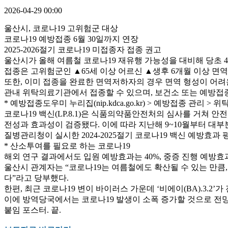
2026-04-29 00:00
울산시, 코로나19 고위험군 대상
코로나19 예방접종 6월 30일까지 연장
2025-2026절기 코로나19 미접종자 접종 권고
울산시가 올해 여름철 코로나19 재유행 가능성을 대비해 당초 4월 
접종은 고위험군인 ▲65세 이상 어르신 ▲생후 6개월 이상 
또한, 이미 접종을 완료한 면역저하자의 경우 면역 형성이 어려운
관내 위탁의료기관에서 접종할 수 있으며, 보건소 또는 예방접
* 예방접종도우미 누리집(nip.kdca.go.kr) > 예방접종 관리 >
코로나19 백신(LP.8.1)은 식품의약품안전처의 심사를 거쳐 안
전성과 효과성이 검증됐다. 이에 따라 지난해 9~10월부터 대
질병관리청이 실시한 2024-2025절기 코로나19 백신 예방효과 평
* 산소투여를 필요로 하는 코로나19
해외 연구 결과에서도 입원 예방효과는 40%, 중증 진행 예방효
울산시 관계자는 “코로나19는 여름철에도 확산될 수 있는 만큼
다”라고 당부했다.
한편, 최근 코로나19 변이 바이러스 가운데 ‘비에이(BA).3.2’
이에 방역당국에서는 코로나19 발생이 소폭 증가할 것으로 전망
붙임 포스터. 끝.