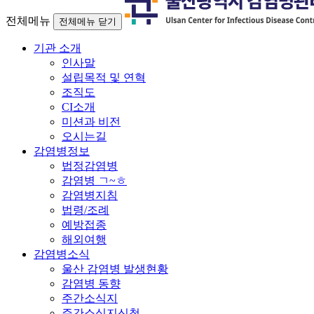
전체메뉴
전체메뉴 닫기
기관 소개
인사말
설립목적 및 연혁
조직도
CI소개
미션과 비전
오시는길
감염병정보
법정감염병
감염병 ㄱ~ㅎ
감염병지침
법령/조례
예방접종
해외여행
감염병소식
울산 감염병 발생현황
감염병 동향
주간소식지
주간소식지신청