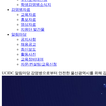
학생감염병소식지
감염병자료
교육자료
홍보자료
영상자료
지원단 발간물
알림마당
공지사항
채용공고
최신보도
활동사진
교육장비대여
자문/컨설팅/교육신청
UCIDC
알림마당
감염병으로부터 안전한 울산광역시를 위해 