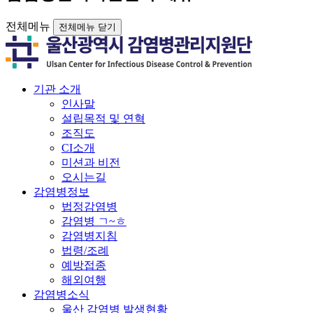
전체메뉴
전체메뉴 닫기
기관 소개
인사말
설립목적 및 연혁
조직도
CI소개
미션과 비전
오시는길
감염병정보
법정감염병
감염병 ㄱ~ㅎ
감염병지침
법령/조례
예방접종
해외여행
감염병소식
울산 감염병 발생현황