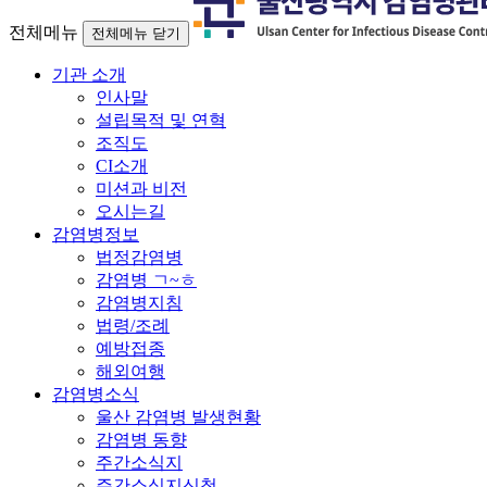
전체메뉴
전체메뉴 닫기
기관 소개
인사말
설립목적 및 연혁
조직도
CI소개
미션과 비전
오시는길
감염병정보
법정감염병
감염병 ㄱ~ㅎ
감염병지침
법령/조례
예방접종
해외여행
감염병소식
울산 감염병 발생현황
감염병 동향
주간소식지
주간소식지신청