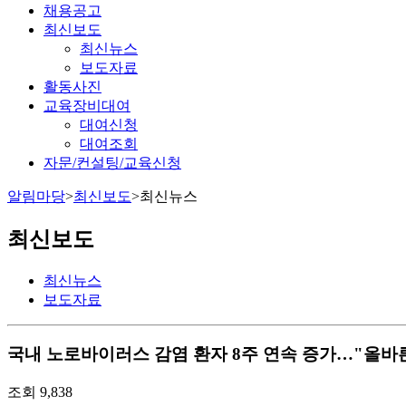
채용공고
최신보도
최신뉴스
보도자료
활동사진
교육장비대여
대여신청
대여조회
자문/컨설팅/교육신청
알림마당
>
최신보도
>
최신뉴스
최신보도
최신뉴스
보도자료
국내
노로바이러스 감염 환자 8주 연속 증가…"올바른 손 
조회
9,838