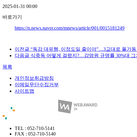
2025-01-31 00:00
바로가기
https://n.news.naver.com/mnews/article/001/0015181249
이전글
“독감 대유행, 이정도일 줄이야”…3교대로 풀가동 해도
다음글
식중독 어떻게 걸렸지?…감염원 규명률 30%대 그쳐(2
목록
개인정보취급방침
이메일무단수집거부
사이트맵
TEL : 052-710-5141
FAX : 052-710-5140