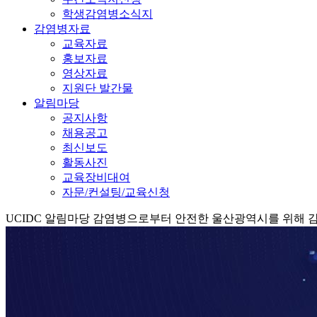
학생감염병소식지
감염병자료
교육자료
홍보자료
영상자료
지원단 발간물
알림마당
공지사항
채용공고
최신보도
활동사진
교육장비대여
자문/컨설팅/교육신청
UCIDC
알림마당
감염병으로부터 안전한 울산광역시를 위해 