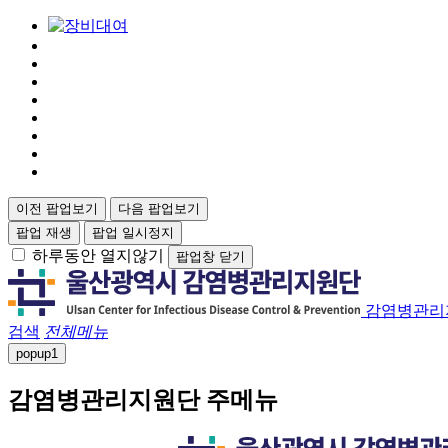
이전 팝업보기
다음 팝업보기
팝업 재생
팝업 일시정지
하루동안 열지않기
팝업창 닫기
감염병관리
검색
전체메뉴
popup
1
감염병관리지원단 주메뉴