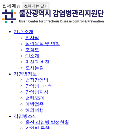
전체메뉴
전체메뉴 닫기
기관 소개
인사말
설립목적 및 연혁
조직도
CI소개
미션과 비전
오시는길
감염병정보
법정감염병
감염병 ㄱ~ㅎ
감염병지침
법령/조례
예방접종
해외여행
감염병소식
울산 감염병 발생현황
감염병 동향