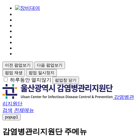
이전 팝업보기
다음 팝업보기
팝업 재생
팝업 일시정지
하루동안 열지않기
팝업창 닫기
감염병관
리지원단
검색
전체메뉴
popup
1
감염병관리지원단 주메뉴