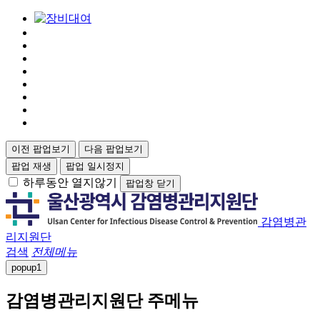
이전 팝업보기
다음 팝업보기
팝업 재생
팝업 일시정지
하루동안 열지않기
팝업창 닫기
감염병관
리지원단
검색
전체메뉴
popup
1
감염병관리지원단 주메뉴