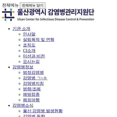
전체메뉴
전체메뉴 닫기
기관 소개
인사말
설립목적 및 연혁
조직도
CI소개
미션과 비전
오시는길
감염병정보
법정감염병
감염병 ㄱ~ㅎ
감염병지침
법령/조례
예방접종
해외여행
감염병소식
울산 감염병 발생현황
감염병 동향