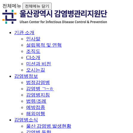
전체메뉴
전체메뉴 닫기
기관 소개
인사말
설립목적 및 연혁
조직도
CI소개
미션과 비전
오시는길
감염병정보
법정감염병
감염병 ㄱ~ㅎ
감염병지침
법령/조례
예방접종
해외여행
감염병소식
울산 감염병 발생현황
감염병 동향