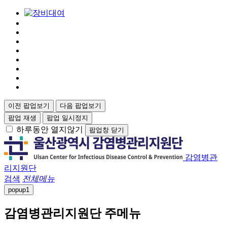
이전 팝업보기
다음 팝업보기
팝업 재생
팝업 일시정지
하루동안 열지않기
팝업창 닫기
감염병관
리지원단
검색
전체메뉴
popup
1
감염병관리지원단 주메뉴