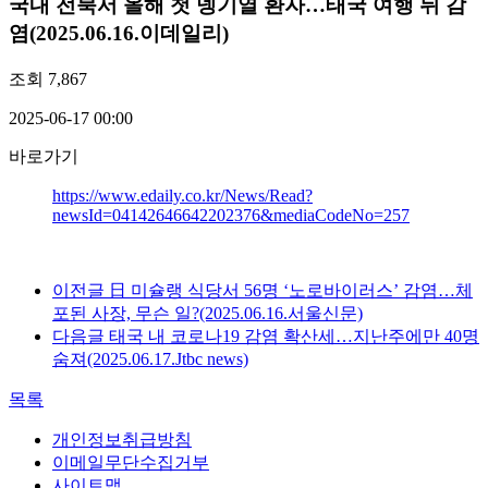
국내
전북서 올해 첫 뎅기열 환자…태국 여행 뒤 감
염(2025.06.16.이데일리)
조회
7,867
2025-06-17 00:00
바로가기
https://www.edaily.co.kr/News/Read?
newsId=04142646642202376&mediaCodeNo=257
이전글
日 미슐랭 식당서 56명 ‘노로바이러스’ 감염…체
포된 사장, 무슨 일?(2025.06.16.서울신문)
다음글
태국 내 코로나19 감염 확산세…지난주에만 40명
숨져(2025.06.17.Jtbc news)
목록
개인정보취급방침
이메일무단수집거부
사이트맵