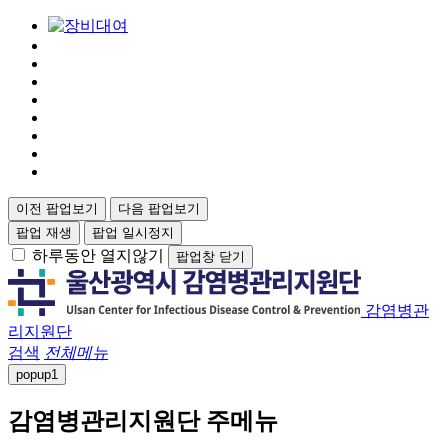
이전 팝업보기
다음 팝업보기
팝업 재생
팝업 일시정지
하루동안 열지않기
팝업창 닫기
감염병관
리지원단
검색
전체메뉴
popup
1
감염병관리지원단 주메뉴