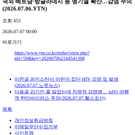
국외
베트남·방글라데시 등 뎅기열 확산…감염 주의
(2026.07.06.YTN)
조회
453
2026-07-07 00:00
바로가기
https://www.ytn.co.kr/replay/view.php?
idx=50&key=202607062144541368
이전글
파키스탄서 어린이 집단 HIV 감염 또 발생
(2026.07.07.노컷뉴스)
다음글
감기인 줄 알았는데 치명적 감염병… 남미 여행
객 한타바이러스 주의(2026.07.07.헬스조선)
목록
개인정보취급방침
이메일무단수집거부
사이트맵