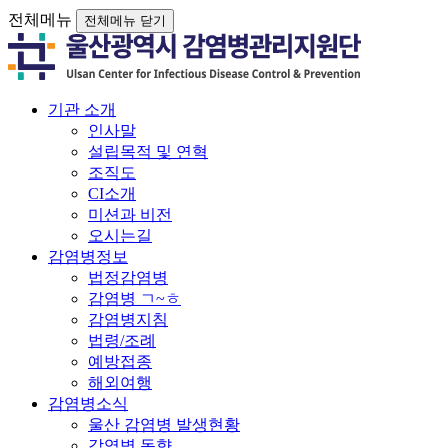
전체메뉴
전체메뉴 닫기
기관 소개
인사말
설립목적 및 연혁
조직도
CI소개
미션과 비전
오시는길
감염병정보
법정감염병
감염병 ㄱ~ㅎ
감염병지침
법령/조례
예방접종
해외여행
감염병소식
울산 감염병 발생현황
감염병 동향