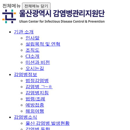
전체메뉴
전체메뉴 닫기
기관 소개
인사말
설립목적 및 연혁
조직도
CI소개
미션과 비전
오시는길
감염병정보
법정감염병
감염병 ㄱ~ㅎ
감염병지침
법령/조례
예방접종
해외여행
감염병소식
울산 감염병 발생현황
감염병 동향