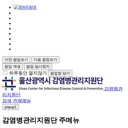
이전 팝업보기
다음 팝업보기
팝업 재생
팝업 일시정지
하루동안 열지않기
팝업창 닫기
감염병관
리지원단
검색
전체메뉴
popup
1
감염병관리지원단 주메뉴