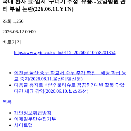
국내
환자 코·입서 '구더기 추정' 유충...요양병원 관
리 부실 논란(226.06.11.YTN)
조회
1,256
2026-06-12 00:00
바로가기
https://www.ytn.co.kr/_ln/0115_202606110558201354
이전글
울산 중구 학교서 수두 추가 확진…해당 학급 등
교 중지(2026.06.11.울산매일신문)
다음글
휴지로 박박? 물티슈로 꼼꼼히? 대변 잘못 닦았
다간 세균 감염(2026.06.10.헬스조선)
목록
개인정보취급방침
이메일무단수집거부
사이트맵