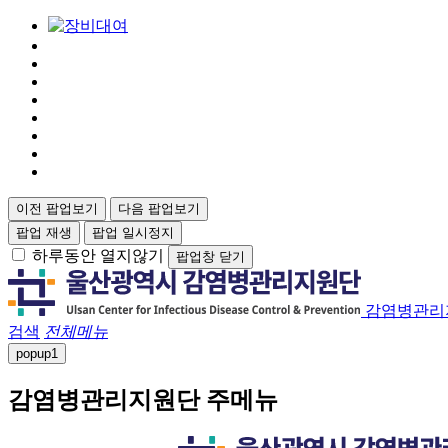
이전 팝업보기
다음 팝업보기
팝업 재생
팝업 일시정지
하루동안 열지않기
팝업창 닫기
감염병관리
검색
전체메뉴
popup
1
감염병관리지원단 주메뉴