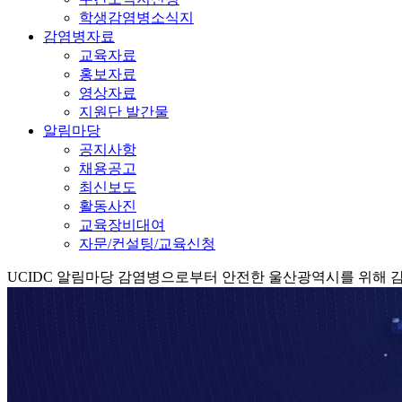
학생감염병소식지
감염병자료
교육자료
홍보자료
영상자료
지원단 발간물
알림마당
공지사항
채용공고
최신보도
활동사진
교육장비대여
자문/컨설팅/교육신청
UCIDC
알림마당
감염병으로부터 안전한 울산광역시를 위해 