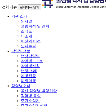
전체메뉴
전체메뉴 닫기
기관 소개
인사말
설립목적 및 연혁
조직도
CI소개
미션과 비전
오시는길
감염병정보
법정감염병
감염병 ㄱ~ㅎ
감염병지침
법령/조례
예방접종
해외여행
감염병소식
울산 감염병 발생현황
감염병 동향
주간소식지
주간소식지신청