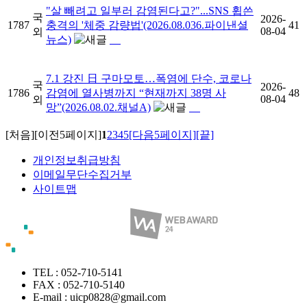
"살 빼려고 일부러 감염된다고?"...SNS 휩쓴
국
2026-
1787
충격의 '체중 감량법'(2026.08.036.파이낸셜
41
08-04
외
뉴스)
7.1 강진 日 구마모토…폭염에 단수, 코로나
국
2026-
1786
감염에 열사병까지 “현재까지 38명 사
48
08-04
외
망”(2026.08.02.채널A)
[처음]
[이전5페이지]
1
2
3
4
5
[다음5페이지]
[끝]
개인정보취급방침
이메일무단수집거부
사이트맵
TEL : 052-710-5141
FAX : 052-710-5140
E-mail : uicp0828@gmail.com