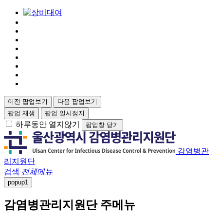
이전 팝업보기
다음 팝업보기
팝업 재생
팝업 일시정지
하루동안 열지않기
팝업창 닫기
감염병관
리지원단
검색
전체메뉴
popup
1
감염병관리지원단 주메뉴