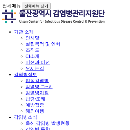
전체메뉴
전체메뉴 닫기
기관 소개
인사말
설립목적 및 연혁
조직도
CI소개
미션과 비전
오시는길
감염병정보
법정감염병
감염병 ㄱ~ㅎ
감염병지침
법령/조례
예방접종
해외여행
감염병소식
울산 감염병 발생현황
감염병 동향