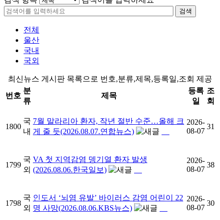
검색
전체
울산
국내
국외
최신뉴스 게시판 목록으로 번호,분류,제목,등록일,조회 제공
분
등록
조
번호
제목
류
일
회
국
7월 말라리아 환자, 작년 절반 수준…올해 크
2026-
1800
31
08-07
내
게 줄 듯(2026.08.07.연합뉴스)
국
VA 첫 지역감염 뎅기열 환자 발생
2026-
1799
38
08-07
외
(2026.08.06.한국일보)
국
인도서 ‘뇌염 유발’ 바이러스 감염 어린이 22
2026-
1798
30
08-07
외
명 사망(2026.08.06.KBS뉴스)