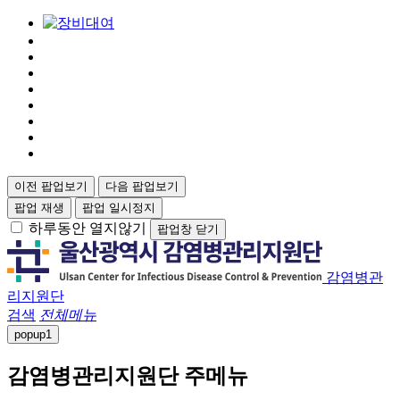
이전 팝업보기
다음 팝업보기
팝업 재생
팝업 일시정지
하루동안 열지않기
팝업창 닫기
감염병관
리지원단
검색
전체메뉴
popup
1
감염병관리지원단 주메뉴