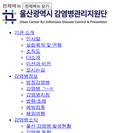
전체메뉴
전체메뉴 닫기
기관 소개
인사말
설립목적 및 연혁
조직도
CI소개
미션과 비전
오시는길
감염병정보
법정감염병
감염병 ㄱ~ㅎ
감염병지침
법령/조례
예방접종
해외여행
감염병소식
울산 감염병 발생현황
감염병 동향