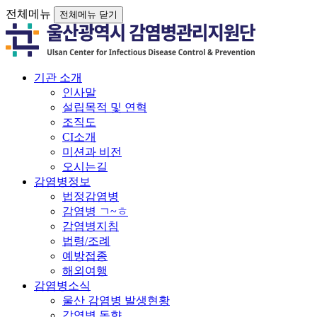
전체메뉴
전체메뉴 닫기
기관 소개
인사말
설립목적 및 연혁
조직도
CI소개
미션과 비전
오시는길
감염병정보
법정감염병
감염병 ㄱ~ㅎ
감염병지침
법령/조례
예방접종
해외여행
감염병소식
울산 감염병 발생현황
감염병 동향