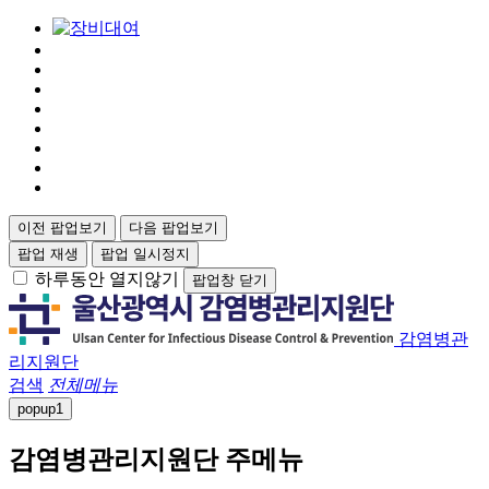
이전 팝업보기
다음 팝업보기
팝업 재생
팝업 일시정지
하루동안 열지않기
팝업창 닫기
감염병관
리지원단
검색
전체메뉴
popup
1
감염병관리지원단 주메뉴