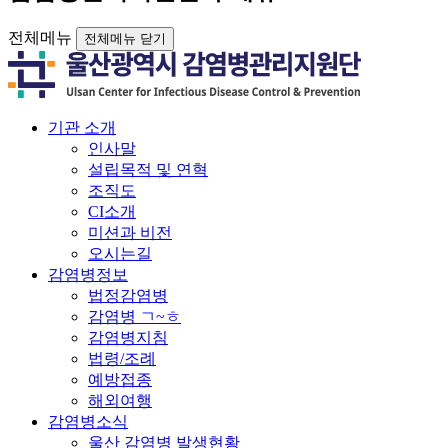
전체메뉴
전체메뉴 닫기
기관 소개
인사말
설립목적 및 연혁
조직도
CI소개
미션과 비전
오시는길
감염병정보
법정감염병
감염병 ㄱ~ㅎ
감염병지침
법령/조례
예방접종
해외여행
감염병소식
울산 감염병 발생현황