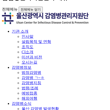
전체메뉴
전체메뉴 닫기
기관 소개
인사말
설립목적 및 연혁
조직도
CI소개
미션과 비전
오시는길
감염병정보
법정감염병
감염병 ㄱ~ㅎ
감염병지침
법령/조례
예방접종
해외여행
감염병소식
울산 감염병 발생현황