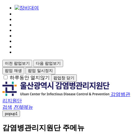
이전 팝업보기
다음 팝업보기
팝업 재생
팝업 일시정지
하루동안 열지않기
팝업창 닫기
감염병관
리지원단
검색
전체메뉴
popup
1
감염병관리지원단 주메뉴