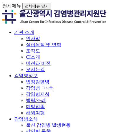
전체메뉴
전체메뉴 닫기
기관 소개
인사말
설립목적 및 연혁
조직도
CI소개
미션과 비전
오시는길
감염병정보
법정감염병
감염병 ㄱ~ㅎ
감염병지침
법령/조례
예방접종
해외여행
감염병소식
울산 감염병 발생현황
감염병 동향