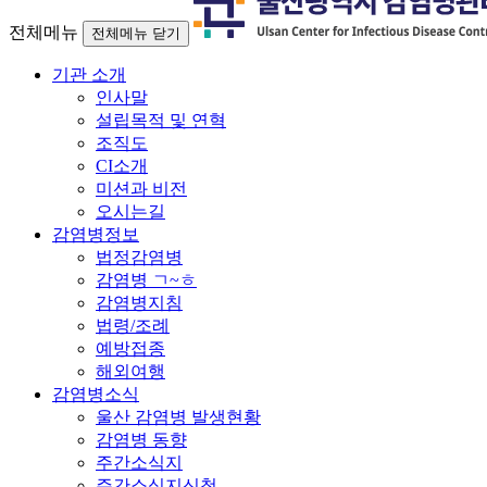
전체메뉴
전체메뉴 닫기
기관 소개
인사말
설립목적 및 연혁
조직도
CI소개
미션과 비전
오시는길
감염병정보
법정감염병
감염병 ㄱ~ㅎ
감염병지침
법령/조례
예방접종
해외여행
감염병소식
울산 감염병 발생현황
감염병 동향
주간소식지
주간소식지신청