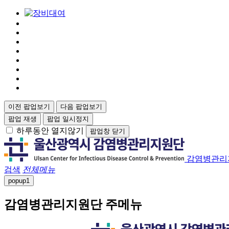
이전 팝업보기
다음 팝업보기
팝업 재생
팝업 일시정지
하루동안 열지않기
팝업창 닫기
감염병관리
검색
전체메뉴
popup
1
감염병관리지원단 주메뉴