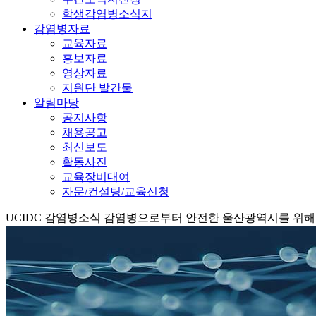
학생감염병소식지
감염병자료
교육자료
홍보자료
영상자료
지원단 발간물
알림마당
공지사항
채용공고
최신보도
활동사진
교육장비대여
자문/컨설팅/교육신청
UCIDC
감염병소식
감염병으로부터 안전한 울산광역시를 위해